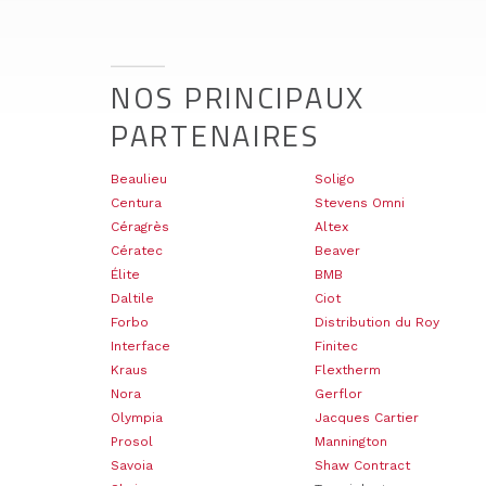
NOS PRINCIPAUX
PARTENAIRES
Beaulieu
Soligo
Centura
Stevens Omni
Céragrès
Altex
Cératec
Beaver
Élite
BMB
Daltile
Ciot
Forbo
Distribution du Roy
Interface
Finitec
Kraus
Flextherm
Nora
Gerflor
Olympia
Jacques Cartier
Prosol
Mannington
Savoia
Shaw Contract