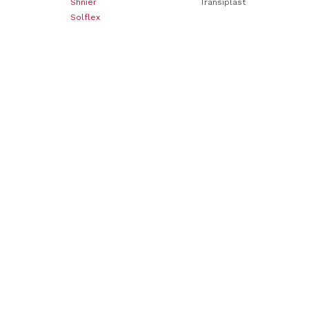
Shnier
Transiplast
Solflex