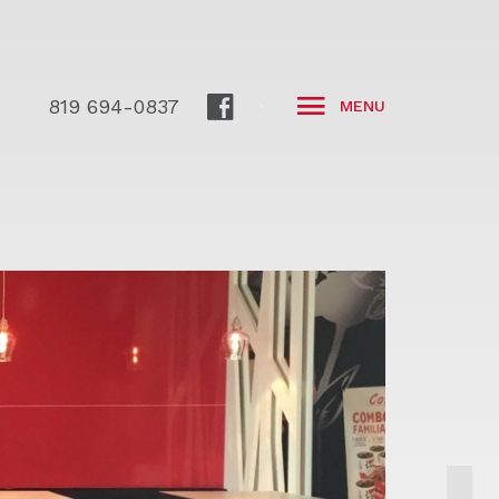
819 694-0837
MENU